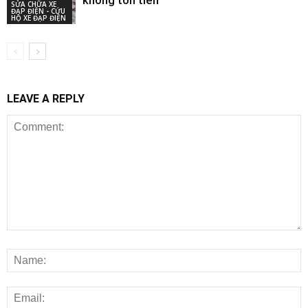
không tốn tiền
SỬA CHỮA XE
ĐẠP ĐIỆN - CỨU
HỘ XE ĐẠP ĐIỆN
LEAVE A REPLY