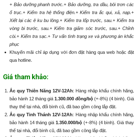
+ Bảo dưỡng phanh trước.
+ Bảo dưỡng, tra dầu, bôi trơn các
ổ trục.
+ Kiểm tra hệ thống điện.
+ Kiểm tra ắc qui, xả, nạp.
+
Xiết lại các ê ku bu lông.
+ Kiểm tra lốp trước, sau.
+ Kiểm tra
vòng bi trước, sau.
+ Kiểm tra giảm sóc trước, sau.
+ Chỉnh
còi.
+ Kiểm tra sạc.
+ Tư vấn tình trạng xe và phương án khắc
phục
Khuyến mãi chỉ áp dụng với đơn đặt hàng qua web hoặc đặt
qua hotline.
Giá tham khảo:
Ắc quy Thiên Năng 12V-12Ah
: Hàng nhập khẩu chính hãng,
bảo hành 12 tháng giá
1.300.000 đồng/bộ
(+-8%) (4 bình). Giá
thay thế tại nhà, đổi bình cũ, đã bao gồm công lắp đặt.
Ắc quy Tinh Thánh 12V-12Ah
: Hàng nhập khẩu chính hãng,
bảo hành 14 tháng giá
1.350.000/bộ
(+-8%​​​​​​​) (4 bình). Giá thay
thế tại nhà, đổi bình cũ, đã bao gồm công lắp đặt.