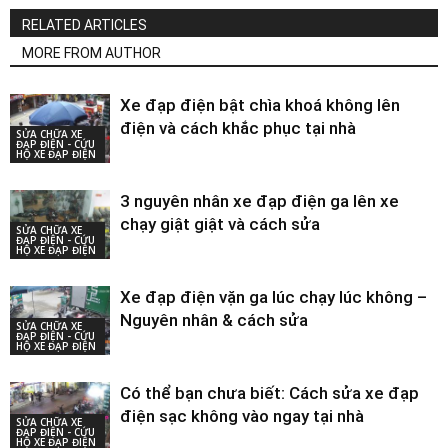
RELATED ARTICLES
MORE FROM AUTHOR
Xe đạp điện bật chìa khoá không lên
điện và cách khắc phục tại nhà
SỬA CHỮA XE
ĐẠP ĐIỆN - CỨU
HỘ XE ĐẠP ĐIỆN
3 nguyên nhân xe đạp điện ga lên xe
chạy giật giật và cách sửa
SỬA CHỮA XE
ĐẠP ĐIỆN - CỨU
HỘ XE ĐẠP ĐIỆN
Xe đạp điện vặn ga lúc chạy lúc không –
Nguyên nhân & cách sửa
SỬA CHỮA XE
ĐẠP ĐIỆN - CỨU
HỘ XE ĐẠP ĐIỆN
Có thể bạn chưa biết: Cách sửa xe đạp
điện sạc không vào ngay tại nhà
SỬA CHỮA XE
ĐẠP ĐIỆN - CỨU
HỘ XE ĐẠP ĐIỆN