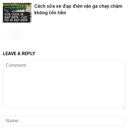
Cách sửa xe đạp điện vặn ga chạy chậm
không tốn tiền
SỬA CHỮA XE
ĐẠP ĐIỆN - CỨU
HỘ XE ĐẠP ĐIỆN
LEAVE A REPLY