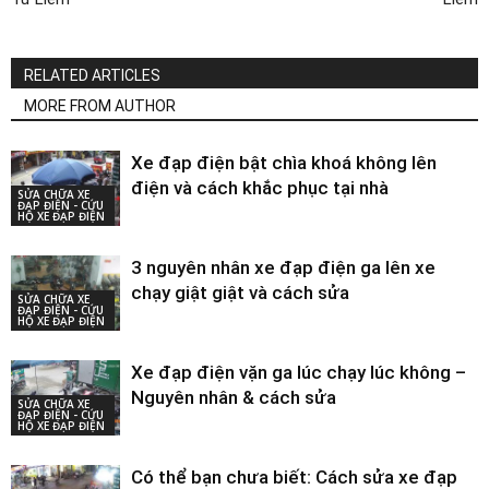
RELATED ARTICLES
MORE FROM AUTHOR
Xe đạp điện bật chìa khoá không lên
điện và cách khắc phục tại nhà
SỬA CHỮA XE
ĐẠP ĐIỆN - CỨU
HỘ XE ĐẠP ĐIỆN
3 nguyên nhân xe đạp điện ga lên xe
chạy giật giật và cách sửa
SỬA CHỮA XE
ĐẠP ĐIỆN - CỨU
HỘ XE ĐẠP ĐIỆN
Xe đạp điện vặn ga lúc chạy lúc không –
Nguyên nhân & cách sửa
SỬA CHỮA XE
ĐẠP ĐIỆN - CỨU
HỘ XE ĐẠP ĐIỆN
Có thể bạn chưa biết: Cách sửa xe đạp