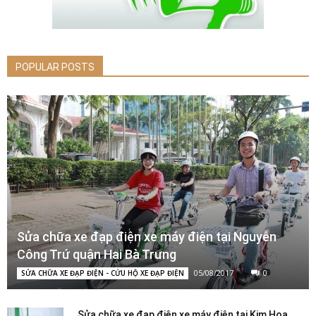
POPULAR POSTS
Sửa chữa xe đạp điện xe máy điện tại Nguyễn
Công Trứ quận Hai Bà Trưng
05/08/2017
0
SỬA CHỮA XE ĐẠP ĐIỆN - CỨU HỘ XE ĐẠP ĐIỆN
Sửa chữa xe đạp điện xe máy điện tại Kim Hoa