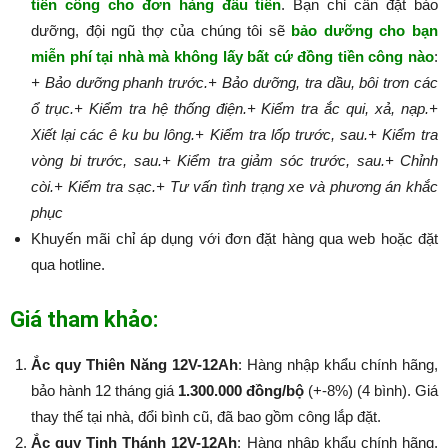
tiền công cho đơn hàng đầu tiên
. Bạn chỉ cần đặt bảo
dưỡng, đội ngũ thợ của chúng tôi sẽ
bảo dưỡng cho bạn
miễn phí tại nhà mà không lấy bất cứ đồng tiền công nào
:​​​​​
+ Bảo dưỡng phanh trước.
+ Bảo dưỡng, tra dầu, bôi trơn các
ổ trục.
+ Kiểm tra hệ thống điện.
+ Kiểm tra ắc qui, xả, nạp.
+
Xiết lại các ê ku bu lông.
+ Kiểm tra lốp trước, sau.
+ Kiểm tra
vòng bi trước, sau.
+ Kiểm tra giảm sóc trước, sau.
+ Chỉnh
còi.
+ Kiểm tra sạc.
+ Tư vấn tình trạng xe và phương án khắc
phục
Khuyến mãi chỉ áp dụng với đơn đặt hàng qua web hoặc đặt
qua hotline.
Giá tham khảo:
Ắc quy Thiên Năng 12V-12Ah
: Hàng nhập khẩu chính hãng,
bảo hành 12 tháng giá
1.300.000 đồng/bộ
(+-8%) (4 bình). Giá
thay thế tại nhà, đổi bình cũ, đã bao gồm công lắp đặt.
Ắc quy Tinh Thánh 12V-12Ah
: Hàng nhập khẩu chính hãng,