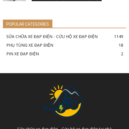
POPULAR CATEGORIES
SỬA CHỮA XE ĐẠP ĐIỆN - CỨU HỘ XE ĐẠP ĐIỆN
1149
PHỤ TÙNG XE ĐẠP ĐIỆN
18
PIN XE ĐẠP ĐIỆN
2
Sửa chữa xe đạp điện - Cứu hộ xe đạp điện tại nhà