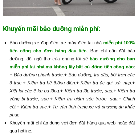
Khuyến mãi bảo dưỡng miễn phí:
Bảo dưỡng xe đạp điện, xe máy điện tại nhà
miễn phí 100%
tiền công cho đơn hàng đầu tiên
. Bạn chỉ cần đặt bảo
dưỡng, đội ngũ thợ của chúng tôi sẽ
bảo dưỡng cho bạn
miễn phí tại nhà mà không lấy bất cứ đồng tiền công nào
:​​​​​
+ Bảo dưỡng phanh trước.
+ Bảo dưỡng, tra dầu, bôi trơn các
ổ trục.
+ Kiểm tra hệ thống điện.
+ Kiểm tra ắc qui, xả, nạp.
+
Xiết lại các ê ku bu lông.
+ Kiểm tra lốp trước, sau.
+ Kiểm tra
vòng bi trước, sau.
+ Kiểm tra giảm sóc trước, sau.
+ Chỉnh
còi.
+ Kiểm tra sạc.
+ Tư vấn tình trạng xe và phương án khắc
phục
Khuyến mãi chỉ áp dụng với đơn đặt hàng qua web hoặc đặt
qua hotline.