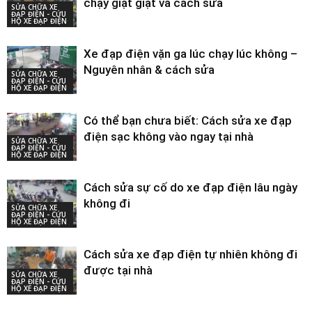
chạy giật giật và cách sửa
SỬA CHỮA XE
ĐẠP ĐIỆN - CỨU
HỘ XE ĐẠP ĐIỆN
Xe đạp điện vặn ga lúc chạy lúc không –
Nguyên nhân & cách sửa
SỬA CHỮA XE
ĐẠP ĐIỆN - CỨU
HỘ XE ĐẠP ĐIỆN
Có thể bạn chưa biết: Cách sửa xe đạp
điện sạc không vào ngay tại nhà
SỬA CHỮA XE
ĐẠP ĐIỆN - CỨU
HỘ XE ĐẠP ĐIỆN
Cách sửa sự cố do xe đạp điện lâu ngày
không đi
SỬA CHỮA XE
ĐẠP ĐIỆN - CỨU
HỘ XE ĐẠP ĐIỆN
Cách sửa xe đạp điện tự nhiên không đi
được tại nhà
SỬA CHỮA XE
ĐẠP ĐIỆN - CỨU
HỘ XE ĐẠP ĐIỆN