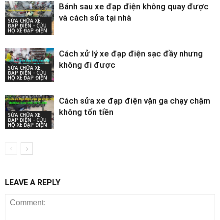
Bánh sau xe đạp điện không quay được
và cách sửa tại nhà
SỬA CHỮA XE
ĐẠP ĐIỆN - CỨU
HỘ XE ĐẠP ĐIỆN
Cách xử lý xe đạp điện sạc đầy nhưng
không đi được
SỬA CHỮA XE
ĐẠP ĐIỆN - CỨU
HỘ XE ĐẠP ĐIỆN
Cách sửa xe đạp điện vặn ga chạy chậm
không tốn tiền
SỬA CHỮA XE
ĐẠP ĐIỆN - CỨU
HỘ XE ĐẠP ĐIỆN
LEAVE A REPLY