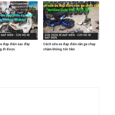
 ĐẠP ĐIỆN - CỨU HỘ XE
SỬA CHỮA XE ĐẠP ĐIỆN - CỨU HỘ XE
ĐẠP ĐIỆN
xe đạp điện sạc đầy
Cách sửa xe đạp điện vặn ga chạy
g đi được
chậm không tốn tiền