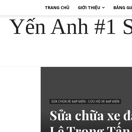
TRANG CHỦ
GIỚI THIỆU
BẢNG GI
Yến Anh #1 S
SỬA CHỮA XE ĐẠP ĐIỆN - CỨU HỘ XE ĐẠP ĐIỆN
Sửa chữa xe đ
Lê Trọng Tấn