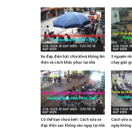
SỬA CHỮA XE ĐẠP ĐIỆN - CỨU HỘ XE
SỬA CHỮA XE
ĐẠP ĐIỆN
ĐẠP ĐIỆN
Xe đạp điện bật chìa khoá không lên
3 nguyên nh
điện và cách khắc phục tại nhà
chạy giật g
SỬA CHỮA XE ĐẠP ĐIỆN - CỨU HỘ XE
SỬA CHỮA XE
ĐẠP ĐIỆN
ĐẠP ĐIỆN
Có thể bạn chưa biết: Cách sửa xe
Cách sửa sự
đạp điện sạc không vào ngay tại nhà
ngày không 