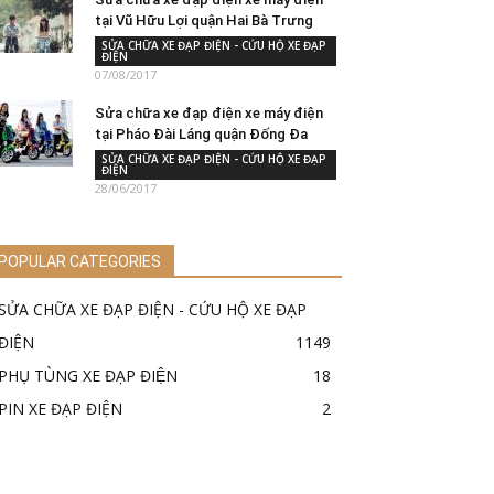
tại Vũ Hữu Lợi quận Hai Bà Trưng
SỬA CHỮA XE ĐẠP ĐIỆN - CỨU HỘ XE ĐẠP
ĐIỆN
07/08/2017
Sửa chữa xe đạp điện xe máy điện
tại Pháo Đài Láng quận Đống Đa
SỬA CHỮA XE ĐẠP ĐIỆN - CỨU HỘ XE ĐẠP
ĐIỆN
28/06/2017
POPULAR CATEGORIES
SỬA CHỮA XE ĐẠP ĐIỆN - CỨU HỘ XE ĐẠP
ĐIỆN
1149
PHỤ TÙNG XE ĐẠP ĐIỆN
18
PIN XE ĐẠP ĐIỆN
2