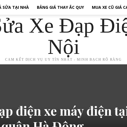
Á SỬA TẠI NHÀ
BẢNG GIÁ THAY ẮC QUY
MUA XE CŨ GIÁ 
ửa Xe Đạp Đi
Nội
CAM KẾT DỊCH VỤ UY TÍN NHẤT - MINH BẠCH RÕ RÀNG
ạp điện xe máy điện tạ
 quận Hà Đông