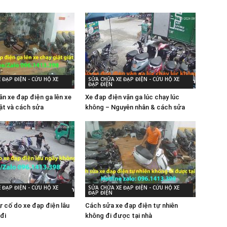
 ĐẠP ĐIỆN - CỨU HỘ XE
SỬA CHỮA XE ĐẠP ĐIỆN - CỨU HỘ XE
ĐẠP ĐIỆN
ân xe đạp điện ga lên xe
Xe đạp điện vặn ga lúc chạy lúc
iật và cách sửa
không – Nguyên nhân & cách sửa
 ĐẠP ĐIỆN - CỨU HỘ XE
SỬA CHỮA XE ĐẠP ĐIỆN - CỨU HỘ XE
ĐẠP ĐIỆN
 cố do xe đạp điện lâu
Cách sửa xe đạp điện tự nhiên
đi
không đi được tại nhà