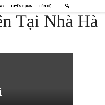
CAO
TUYỂN DỤNG
LIÊN HỆ
ện Tại Nhà Hà
i