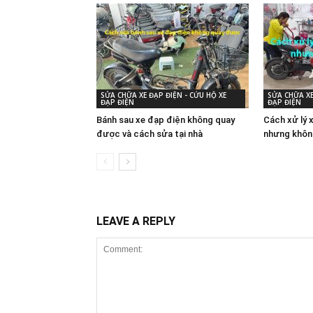
SỬA CHỮA XE ĐẠP ĐIỆN - CỨU HỘ XE
SỬA CHỮA XE
ĐẠP ĐIỆN
ĐẠP ĐIỆN
Bánh sau xe đạp điện không quay
Cách xử lý 
được và cách sửa tại nhà
nhưng khôn
LEAVE A REPLY