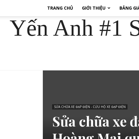
TRANG CHỦ
GIỚI THIỆU
BẢNG GI
Yến Anh #1 S
SỬA CHỮA XE ĐẠP ĐIỆN - CỨU HỘ XE ĐẠP ĐIỆN
Sửa chữa xe đ
Hoàng Mai qu