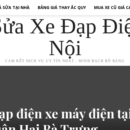
Á SỬA TẠI NHÀ
BẢNG GIÁ THAY ẮC QUY
MUA XE CŨ GIÁ 
ửa Xe Đạp Đi
Nội
CAM KẾT DỊCH VỤ UY TÍN NHẤT - MINH BẠCH RÕ RÀNG
ạp điện xe máy điện tạ
ận Hai Bà Trưng