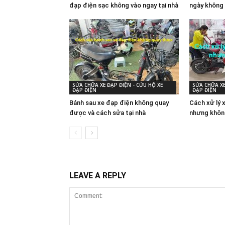
đạp điện sạc không vào ngay tại nhà
ngày không 
SỬA CHỮA XE ĐẠP ĐIỆN - CỨU HỘ XE
SỬA CHỮA XE
ĐẠP ĐIỆN
ĐẠP ĐIỆN
Bánh sau xe đạp điện không quay
Cách xử lý 
được và cách sửa tại nhà
nhưng khôn
LEAVE A REPLY