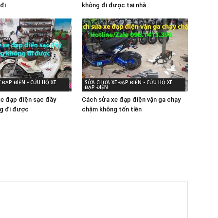
đi
không đi được tại nhà
 ĐẠP ĐIỆN - CỨU HỘ XE
SỬA CHỮA XE ĐẠP ĐIỆN - CỨU HỘ XE
ĐẠP ĐIỆN
xe đạp điện sạc đầy
Cách sửa xe đạp điện vặn ga chạy
g đi được
chậm không tốn tiền