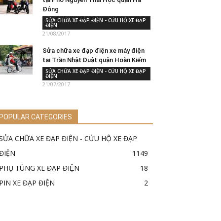
Đông
SỬA CHỮA XE ĐẠP ĐIỆN - CỨU HỘ XE ĐẠP
ĐIỆN
21/08/2017
Sửa chữa xe đạp điện xe máy điện
tại Trần Nhật Duật quận Hoàn Kiếm
SỬA CHỮA XE ĐẠP ĐIỆN - CỨU HỘ XE ĐẠP
ĐIỆN
21/07/2017
POPULAR CATEGORIES
SỬA CHỮA XE ĐẠP ĐIỆN - CỨU HỘ XE ĐẠP
ĐIỆN
1149
PHỤ TÙNG XE ĐẠP ĐIỆN
18
PIN XE ĐẠP ĐIỆN
2