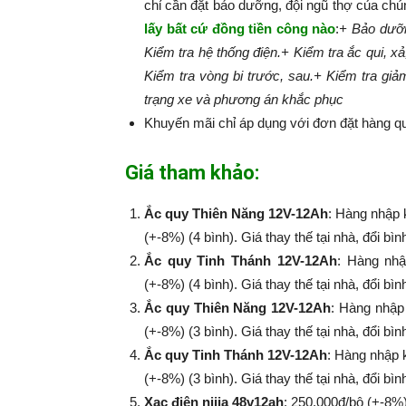
chỉ cần đặt bảo dưỡng, đội ngũ thợ của chú
lấy bất cứ đồng tiền công nào
:​​​​​
+ Bảo dưỡn
Kiểm tra hệ thống điện.
+ Kiểm tra ắc qui, xả
Kiểm tra vòng bi trước, sau.
+ Kiểm tra giả
trạng xe và phương án khắc phục
Khuyến mãi chỉ áp dụng với đơn đặt hàng qu
Giá tham khảo:
Ắc quy Thiên Năng 12V-12Ah
: Hàng nhập 
(+-8%) (4 bình). Giá thay thế tại nhà, đổi bì
Ắc quy Tinh Thánh 12V-12Ah
: Hàng nhậ
(+-8%​​​​​​​) (4 bình). Giá thay thế tại nhà, đổi
Ắc quy Thiên Năng 12V-12Ah
: Hàng nhập
(+-8%​​​​​​​) (3 bình). Giá thay thế tại nhà, đổi
Ắc quy Tinh Thánh 12V-12Ah
: Hàng nhập 
(+-8%​​​​​​​) (3 bình). Giá thay thế tại nhà, đổi
Xạc điện nijia 48v12ah
: 250.000đ/bộ (+-8%​​​​​​​