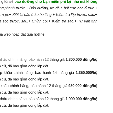
ng tôi sẽ
bảo dưỡng cho bạn miễn phí tại nhà mà không
g phanh trước.
+ Bảo dưỡng, tra dầu, bôi trơn các ổ trục.
+
, nạp.
+ Xiết lại các ê ku bu lông.
+ Kiểm tra lốp trước, sau.
+
m sóc trước, sau.
+ Chỉnh còi.
+ Kiểm tra sạc.
+ Tư vấn tình
a web hoặc đặt qua hotline.
khẩu chính hãng, bảo hành 12 tháng giá
1.300.000 đồng/bộ
nh cũ, đã bao gồm công lắp đặt.
p khẩu chính hãng, bảo hành 14 tháng giá
1.350.000/bộ
 bình cũ, đã bao gồm công lắp đặt.
 khẩu chính hãng, bảo hành 12 tháng giá
980.000 đồng/bộ
 bình cũ, đã bao gồm công lắp đặt.
khẩu chính hãng, bảo hành 12 tháng giá
1.000.000 đồng/bộ
 bình cũ, đã bao gồm công lắp đặt.
)