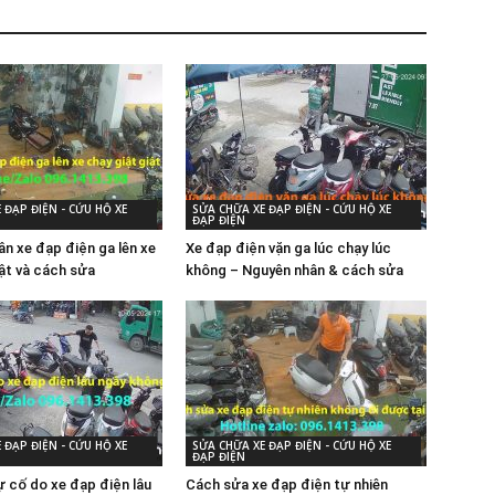
 ĐẠP ĐIỆN - CỨU HỘ XE
SỬA CHỮA XE ĐẠP ĐIỆN - CỨU HỘ XE
ĐẠP ĐIỆN
ân xe đạp điện ga lên xe
Xe đạp điện vặn ga lúc chạy lúc
iật và cách sửa
không – Nguyên nhân & cách sửa
 ĐẠP ĐIỆN - CỨU HỘ XE
SỬA CHỮA XE ĐẠP ĐIỆN - CỨU HỘ XE
ĐẠP ĐIỆN
 cố do xe đạp điện lâu
Cách sửa xe đạp điện tự nhiên