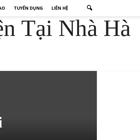
CAO
TUYỂN DỤNG
LIÊN HỆ
ện Tại Nhà Hà
i