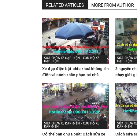
RELATED ARTICLES
MORE FROM AUTHOR
SỬA CHỮA XE ĐẠP ĐIỆN - CỨU HỘ XE
SỬA CHỮA XE
ĐẠP ĐIỆN
ĐẠP ĐIỆN
Xe đạp điện bật chìa khoá không lên
3 nguyên nh
điện và cách khắc phục tại nhà
chạy giật g
SỬA CHỮA XE ĐẠP ĐIỆN - CỨU HỘ XE
SỬA CHỮA XE
ĐẠP ĐIỆN
ĐẠP ĐIỆN
Có thể bạn chưa biết: Cách sửa xe
Cách sửa sự