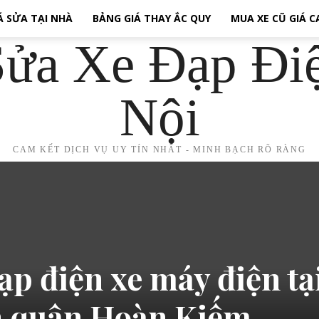
Á SỬA TẠI NHÀ
BẢNG GIÁ THAY ẮC QUY
MUA XE CŨ GIÁ 
ửa Xe Đạp Đi
Nội
CAM KẾT DỊCH VỤ UY TÍN NHẤT - MINH BẠCH RÕ RÀNG
ạp điện xe máy điện tạ
 quận Hoàn Kiếm