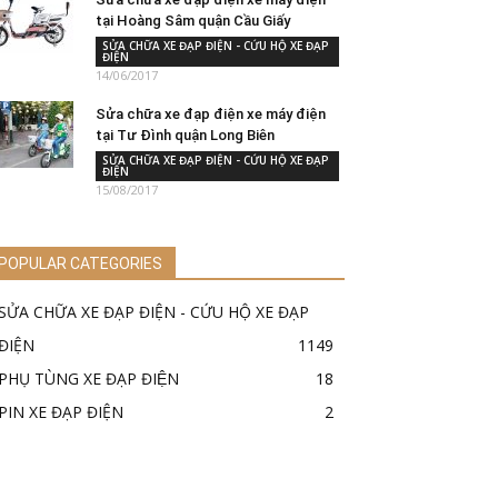
tại Hoàng Sâm quận Cầu Giấy
SỬA CHỮA XE ĐẠP ĐIỆN - CỨU HỘ XE ĐẠP
ĐIỆN
14/06/2017
Sửa chữa xe đạp điện xe máy điện
tại Tư Đình quận Long Biên
SỬA CHỮA XE ĐẠP ĐIỆN - CỨU HỘ XE ĐẠP
ĐIỆN
15/08/2017
POPULAR CATEGORIES
SỬA CHỮA XE ĐẠP ĐIỆN - CỨU HỘ XE ĐẠP
ĐIỆN
1149
PHỤ TÙNG XE ĐẠP ĐIỆN
18
PIN XE ĐẠP ĐIỆN
2