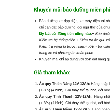
Khuyến mãi bảo dưỡng miễn phí
Bảo dưỡng xe đạp điện, xe máy điện tại n
chỉ cần đặt bảo dưỡng, đội ngũ thợ của chú
lấy bất cứ đồng tiền công nào
:​​​​​
+ Bảo dưỡn
Kiểm tra hệ thống điện.
+ Kiểm tra ắc qui, xả
Kiểm tra vòng bi trước, sau.
+ Kiểm tra giả
trạng xe và phương án khắc phục
Khuyến mãi chỉ áp dụng với đơn đặt hàng qu
Giá tham khảo:
Ắc quy Thiên Năng 12V-12Ah
: Hàng nhập 
(+-8%) (4 bình). Giá thay thế tại nhà, đổi bì
Ắc quy Tinh Thánh 12V-12Ah
: Hàng nhậ
(+-8%​​​​​​​) (4 bình). Giá thay thế tại nhà, đổi
Ắc quy Thiên Năng 12V-12Ah
: Hàng nhập