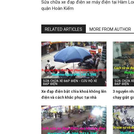
Sửa chữa xe đạp điện xe máy điện tại Hàm Lo
quận Hoàn Kiếm
RELATED ARTICLES
MORE FROM AUTHOR
SỬA CHỮA XE ĐẠP ĐIỆN - CỨU HỘ XE
SỬA CHỮA XE
ĐẠP ĐIỆN
ĐẠP ĐIỆN
Xe đạp điện bật chìa khoá không lên
3 nguyên nh
điện và cách khắc phục tại nhà
chạy giật g