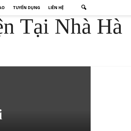
CAO
TUYỂN DỤNG
LIÊN HỆ
ện Tại Nhà Hà
i