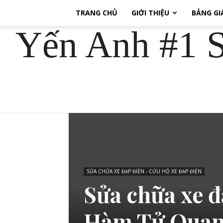
TRANG CHỦ
GIỚI THIỆU
BẢNG GI
Yến Anh #1 S
SỬA CHỮA XE ĐẠP ĐIỆN - CỨU HỘ XE ĐẠP ĐIỆN
Sửa chữa xe đ
Hàm Tử Quan