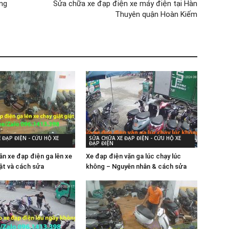
ng
Sửa chữa xe đạp điện xe máy điện tại Hàn
Thuyên quận Hoàn Kiếm
 ĐẠP ĐIỆN - CỨU HỘ XE
SỬA CHỮA XE ĐẠP ĐIỆN - CỨU HỘ XE
ĐẠP ĐIỆN
ân xe đạp điện ga lên xe
Xe đạp điện vặn ga lúc chạy lúc
iật và cách sửa
không – Nguyên nhân & cách sửa