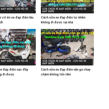
 ĐẠP ĐIỆN - CỨU HỘ XE
SỬA CHỮA XE ĐẠP ĐIỆN - CỨU HỘ XE
ĐẠP ĐIỆN
 cố do xe đạp điện lâu
Cách sửa xe đạp điện tự nhiên
đi
không đi được tại nhà
 ĐẠP ĐIỆN - CỨU HỘ XE
SỬA CHỮA XE ĐẠP ĐIỆN - CỨU HỘ XE
ĐẠP ĐIỆN
xe đạp điện sạc đầy
Cách sửa xe đạp điện vặn ga chạy
g đi được
chậm không tốn tiền