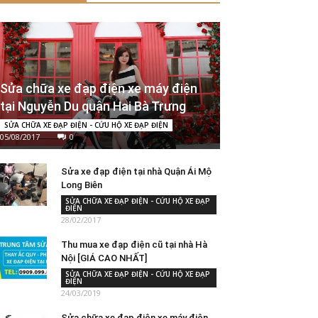
Sửa chữa xe đạp điện xe máy điện
tại Nguyễn Du quận Hai Bà Trưng
SỬA CHỮA XE ĐẠP ĐIỆN - CỨU HỘ XE ĐẠP ĐIỆN
05/08/2017
0
Sửa xe đạp điện tại nhà Quận Ái Mộ
Long Biên
SỬA CHỮA XE ĐẠP ĐIỆN - CỨU HỘ XE ĐẠP
ĐIỆN
28/02/2017
Thu mua xe đạp điện cũ tại nhà Hà
Nội [GIÁ CAO NHẤT]
SỬA CHỮA XE ĐẠP ĐIỆN - CỨU HỘ XE ĐẠP
ĐIỆN
24/03/2019
Sửa chữa xe đạp điện xe máy điện