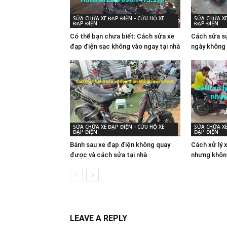
SỬA CHỮA XE ĐẠP ĐIỆN - CỨU HỘ XE
SỬA CHỮA XE
ĐẠP ĐIỆN
ĐẠP ĐIỆN
Có thể bạn chưa biết: Cách sửa xe
Cách sửa sự
đạp điện sạc không vào ngay tại nhà
ngày không 
SỬA CHỮA XE ĐẠP ĐIỆN - CỨU HỘ XE
SỬA CHỮA XE
ĐẠP ĐIỆN
ĐẠP ĐIỆN
Bánh sau xe đạp điện không quay
Cách xử lý 
được và cách sửa tại nhà
nhưng khôn
LEAVE A REPLY