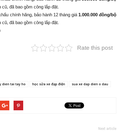
 bình cũ, đã bao gồm công lắp đặt.
khẩu chính hãng, bảo hành 12 tháng giá
1.000.000 đồng/bộ
 bình cũ, đã bao gồm công lắp đặt.
)
Rate this post
 dien tai tay ho
học sửa xe đạp điện
sua xe dap dien o dau
Next article