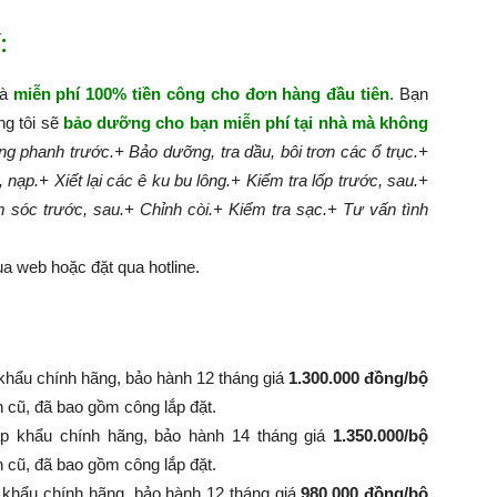
:
hà
miễn phí 100% tiền công cho đơn hàng đầu tiên
. Bạn
ng tôi sẽ
bảo dưỡng cho bạn miễn phí tại nhà mà không
g phanh trước.
+ Bảo dưỡng, tra dầu, bôi trơn các ổ trục.
+
, nạp.
+ Xiết lại các ê ku bu lông.
+ Kiểm tra lốp trước, sau.
+
m sóc trước, sau.
+ Chỉnh còi.
+ Kiểm tra sạc.
+ Tư vấn tình
a web hoặc đặt qua hotline.
khẩu chính hãng, bảo hành 12 tháng giá
1.300.000 đồng/bộ
nh cũ, đã bao gồm công lắp đặt.
p khẩu chính hãng, bảo hành 14 tháng giá
1.350.000/bộ
 bình cũ, đã bao gồm công lắp đặt.
 khẩu chính hãng, bảo hành 12 tháng giá
980.000 đồng/bộ