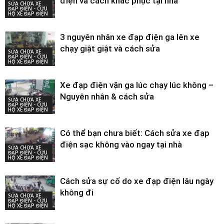
điện và cách khắc phục tại nhà
SỬA CHỮA XE
ĐẠP ĐIỆN - CỨU
HỘ XE ĐẠP ĐIỆN
3 nguyên nhân xe đạp điện ga lên xe
chạy giật giật và cách sửa
SỬA CHỮA XE
ĐẠP ĐIỆN - CỨU
HỘ XE ĐẠP ĐIỆN
Xe đạp điện vặn ga lúc chạy lúc không –
Nguyên nhân & cách sửa
SỬA CHỮA XE
ĐẠP ĐIỆN - CỨU
HỘ XE ĐẠP ĐIỆN
Có thể bạn chưa biết: Cách sửa xe đạp
điện sạc không vào ngay tại nhà
SỬA CHỮA XE
ĐẠP ĐIỆN - CỨU
HỘ XE ĐẠP ĐIỆN
Cách sửa sự cố do xe đạp điện lâu ngày
không đi
SỬA CHỮA XE
ĐẠP ĐIỆN - CỨU
HỘ XE ĐẠP ĐIỆN