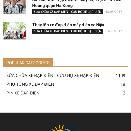
Hoàng quận Hà Đông
18/08/2017
SỬA CHỮA XE ĐẠP ĐIỆN - CỨU HỘ XE ĐẠP ĐIỆN
Thay lốp xe đạp điện máy điện xe Nijia
03/11/2017
SỬA CHỮA XE ĐẠP ĐIỆN - CỨU HỘ XE ĐẠP ĐIỆN
POPULAR CATEGORIES
SỬA CHỮA XE ĐẠP ĐIỆN - CỨU HỘ XE ĐẠP ĐIỆN
1149
PHỤ TÙNG XE ĐẠP ĐIỆN
18
PIN XE ĐẠP ĐIỆN
2