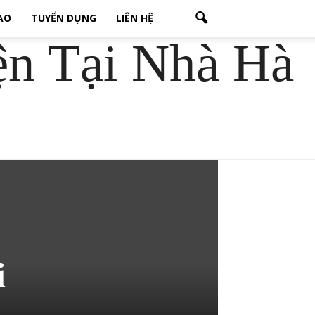
CAO
TUYỂN DỤNG
LIÊN HỆ
ện Tại Nhà Hà
i