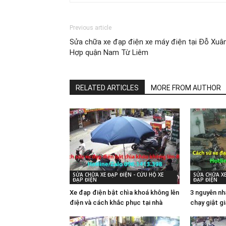
Previous article
Sửa chữa xe đạp điện xe máy điện tại Đỗ Xuâ
Hợp quận Nam Từ Liêm
RELATED ARTICLES
MORE FROM AUTHOR
SỬA CHỮA XE ĐẠP ĐIỆN - CỨU HỘ XE
SỬA CHỮA XE
ĐẠP ĐIỆN
ĐẠP ĐIỆN
Xe đạp điện bật chìa khoá không lên
3 nguyên nh
điện và cách khắc phục tại nhà
chạy giật g