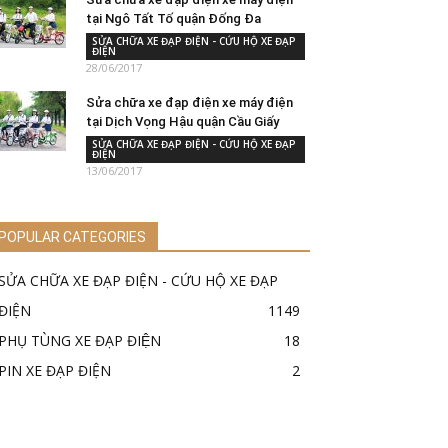
tại Ngô Tất Tố quận Đống Đa
SỬA CHỮA XE ĐẠP ĐIỆN - CỨU HỘ XE ĐẠP
ĐIỆN
28/06/2017
Sửa chữa xe đạp điện xe máy điện
tại Dịch Vọng Hậu quận Cầu Giấy
SỬA CHỮA XE ĐẠP ĐIỆN - CỨU HỘ XE ĐẠP
ĐIỆN
13/06/2017
POPULAR CATEGORIES
SỬA CHỮA XE ĐẠP ĐIỆN - CỨU HỘ XE ĐẠP
ĐIỆN
1149
PHỤ TÙNG XE ĐẠP ĐIỆN
18
PIN XE ĐẠP ĐIỆN
2