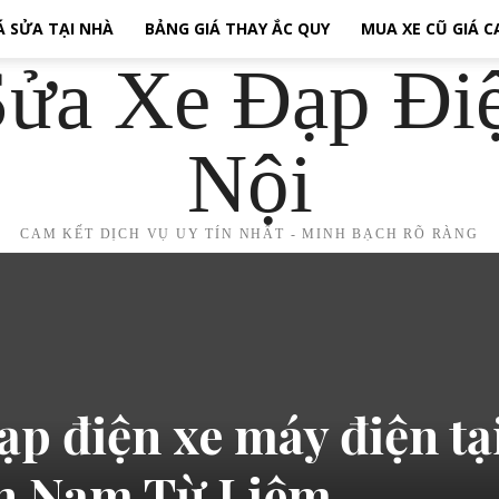
Á SỬA TẠI NHÀ
BẢNG GIÁ THAY ẮC QUY
MUA XE CŨ GIÁ 
ửa Xe Đạp Đi
Nội
CAM KẾT DỊCH VỤ UY TÍN NHẤT - MINH BẠCH RÕ RÀNG
ạp điện xe máy điện tạ
n Nam Từ Liêm