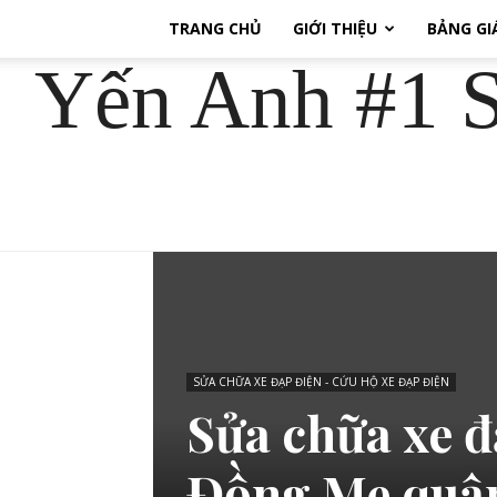
TRANG CHỦ
GIỚI THIỆU
BẢNG GI
Yến Anh #1 S
SỬA CHỮA XE ĐẠP ĐIỆN - CỨU HỘ XE ĐẠP ĐIỆN
Sửa chữa xe đ
Đồng Me quậ