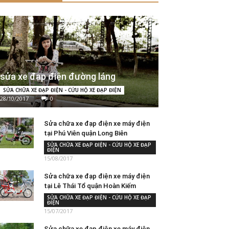
sửa xe đạp điện đường láng
SỬA CHỮA XE ĐẠP ĐIỆN - CỨU HỘ XE ĐẠP ĐIỆN
28/10/2017
0
Sửa chữa xe đạp điện xe máy điện
tại Phú Viên quận Long Biên
SỬA CHỮA XE ĐẠP ĐIỆN - CỨU HỘ XE ĐẠP
ĐIỆN
15/08/2017
Sửa chữa xe đạp điện xe máy điện
tại Lê Thái Tổ quận Hoàn Kiếm
SỬA CHỮA XE ĐẠP ĐIỆN - CỨU HỘ XE ĐẠP
ĐIỆN
15/07/2017
Sửa chữa xe đạp điện xe máy điện