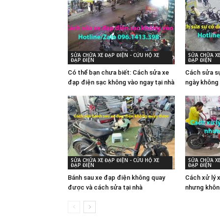
SỬA CHỮA XE ĐẠP ĐIỆN - CỨU HỘ XE
SỬA CHỮA XE
ĐẠP ĐIỆN
ĐẠP ĐIỆN
Có thể bạn chưa biết: Cách sửa xe
Cách sửa sự
đạp điện sạc không vào ngay tại nhà
ngày không 
SỬA CHỮA XE ĐẠP ĐIỆN - CỨU HỘ XE
SỬA CHỮA XE
ĐẠP ĐIỆN
ĐẠP ĐIỆN
Bánh sau xe đạp điện không quay
Cách xử lý 
được và cách sửa tại nhà
nhưng khôn