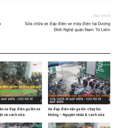
Next article
n
Sửa chữa xe đạp điện xe máy điện tại Dương
Đình Nghệ quận Nam Từ Liêm
 ĐẠP ĐIỆN - CỨU HỘ XE
SỬA CHỮA XE ĐẠP ĐIỆN - CỨU HỘ XE
ĐẠP ĐIỆN
ân xe đạp điện ga lên xe
Xe đạp điện vặn ga lúc chạy lúc
iật và cách sửa
không – Nguyên nhân & cách sửa