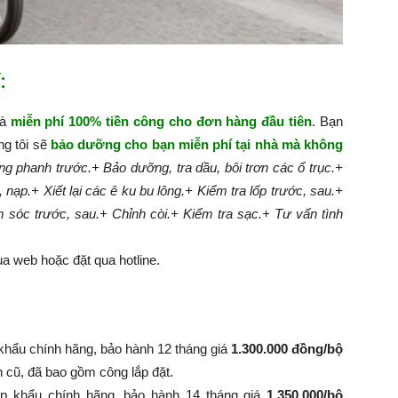
:
hà
miễn phí 100% tiền công cho đơn hàng đầu tiên
. Bạn
ng tôi sẽ
bảo dưỡng cho bạn miễn phí tại nhà mà không
g phanh trước.
+ Bảo dưỡng, tra dầu, bôi trơn các ổ trục.
+
, nạp.
+ Xiết lại các ê ku bu lông.
+ Kiểm tra lốp trước, sau.
+
m sóc trước, sau.
+ Chỉnh còi.
+ Kiểm tra sạc.
+ Tư vấn tình
a web hoặc đặt qua hotline.
khẩu chính hãng, bảo hành 12 tháng giá
1.300.000 đồng/bộ
nh cũ, đã bao gồm công lắp đặt.
p khẩu chính hãng, bảo hành 14 tháng giá
1.350.000/bộ