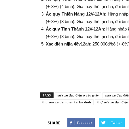
(+-8%​​​​​​​) (4 bình). Giá thay thế tại nhà, đổi
Ắc quy Thiên Năng 12V-12Ah
: Hàng nhập
(+-8%​​​​​​​) (3 bình). Giá thay thế tại nhà, đổi
Ắc quy Tinh Thánh 12V-12Ah
: Hàng nhập 
(+-8%​​​​​​​) (3 bình). Giá thay thế tại nhà, đổi
Xạc điện nijia 48v12ah
: 250.000đ/bộ (+-8%​​​​​​​
TAGS
sửa xe đạp điện ở cầu giấy
sửa xe đạp điệ
tho sua xe dap dien tai ba dinh
thợ sửa xe đạp điện 
SHARE
Facebook
Twitter