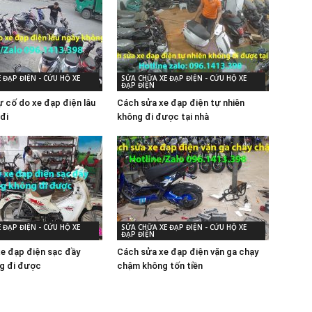
 ĐẠP ĐIỆN - CỨU HỘ XE
SỬA CHỮA XE ĐẠP ĐIỆN - CỨU HỘ XE
ĐẠP ĐIỆN
 cố do xe đạp điện lâu
Cách sửa xe đạp điện tự nhiên
đi
không đi được tại nhà
 ĐẠP ĐIỆN - CỨU HỘ XE
SỬA CHỮA XE ĐẠP ĐIỆN - CỨU HỘ XE
ĐẠP ĐIỆN
xe đạp điện sạc đầy
Cách sửa xe đạp điện vặn ga chạy
g đi được
chậm không tốn tiền