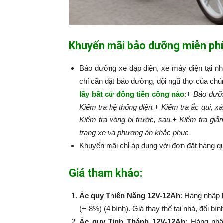
Khuyến mãi bảo dưỡng miễn phí
Bảo dưỡng xe đạp điện, xe máy điện tại n
chỉ cần đặt bảo dưỡng, đội ngũ thợ của chú
lấy bất cứ đồng tiền công nào
:​​​​​
+ Bảo dưỡn
Kiểm tra hệ thống điện.
+ Kiểm tra ắc qui, xả
Kiểm tra vòng bi trước, sau.
+ Kiểm tra giả
trạng xe và phương án khắc phục
Khuyến mãi chỉ áp dụng với đơn đặt hàng qu
Giá tham khảo:
Ắc quy Thiên Năng 12V-12Ah
: Hàng nhập 
(+-8%) (4 bình). Giá thay thế tại nhà, đổi bì
Ắc quy Tinh Thánh 12V-12Ah
: Hàng nhậ