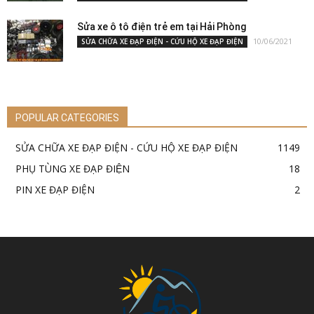
Sửa xe ô tô điện trẻ em tại Hải Phòng
10/06/2021
SỬA CHỮA XE ĐẠP ĐIỆN - CỨU HỘ XE ĐẠP ĐIỆN
POPULAR CATEGORIES
SỬA CHỮA XE ĐẠP ĐIỆN - CỨU HỘ XE ĐẠP ĐIỆN
1149
PHỤ TÙNG XE ĐẠP ĐIỆN
18
PIN XE ĐẠP ĐIỆN
2