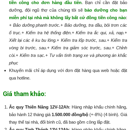
tiền công cho đơn hàng đầu tiên
. Bạn chỉ cần đặt bảo
dưỡng, đội ngũ thợ của chúng tôi sẽ
bảo dưỡng cho bạn
miễn phí tại nhà mà không lấy bất cứ đồng tiền công nào
:​​​​​
+ Bảo dưỡng phanh trước.
+ Bảo dưỡng, tra dầu, bôi trơn các
ổ trục.
+ Kiểm tra hệ thống điện.
+ Kiểm tra ắc qui, xả, nạp.
+
Xiết lại các ê ku bu lông.
+ Kiểm tra lốp trước, sau.
+ Kiểm tra
vòng bi trước, sau.
+ Kiểm tra giảm sóc trước, sau.
+ Chỉnh
còi.
+ Kiểm tra sạc.
+ Tư vấn tình trạng xe và phương án khắc
phục
Khuyến mãi chỉ áp dụng với đơn đặt hàng qua web hoặc đặt
qua hotline.
Giá tham khảo:
Ắc quy Thiên Năng 12V-12Ah
: Hàng nhập khẩu chính hãng,
bảo hành 12 tháng giá
1.500.000 đồng/bộ
(+-8%) (4 bình). Giá
thay thế tại nhà, đổi bình cũ, đã bao gồm công lắp đặt.
Ắc quy Tinh Thánh 12V-12Ah
: Hàng nhập khẩu chính hãng,