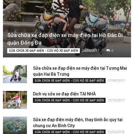
Sửa chữa xe đạp điện xe máy điện tại Hồ Đắc Di
quận Đống Đa
26/06/2017
0
SỬA CHỮA XE ĐẠP ĐIỆN - CỨU HỘ XE ĐẠP ĐIỆN
Sửa chữa xe đạp điện xe máy điện tại Tương Mai
quận Hai Bà Trưng
07/08/2017
SỬA CHỮA XE ĐẠP ĐIỆN - CỨU HỘ XE ĐẠP ĐIỆN
Dịch vụ sửa xe đạp điện TẠI NHÀ
29/10/2017
SỬA CHỮA XE ĐẠP ĐIỆN - CỨU HỘ XE ĐẠP ĐIỆN
Sửa xe đạp điện máy điện, thay bình ắc quy tại
chung cư An Bình City
03/03/2018
SỬA CHỮA XE ĐẠP ĐIỆN - CỨU HỘ XE ĐẠP ĐIỆN