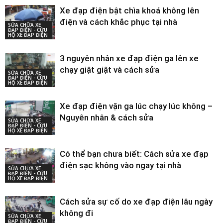
Xe đạp điện bật chìa khoá không lên
điện và cách khắc phục tại nhà
SỬA CHỮA XE
ĐẠP ĐIỆN - CỨU
HỘ XE ĐẠP ĐIỆN
3 nguyên nhân xe đạp điện ga lên xe
chạy giật giật và cách sửa
SỬA CHỮA XE
ĐẠP ĐIỆN - CỨU
HỘ XE ĐẠP ĐIỆN
Xe đạp điện vặn ga lúc chạy lúc không –
Nguyên nhân & cách sửa
SỬA CHỮA XE
ĐẠP ĐIỆN - CỨU
HỘ XE ĐẠP ĐIỆN
Có thể bạn chưa biết: Cách sửa xe đạp
điện sạc không vào ngay tại nhà
SỬA CHỮA XE
ĐẠP ĐIỆN - CỨU
HỘ XE ĐẠP ĐIỆN
Cách sửa sự cố do xe đạp điện lâu ngày
không đi
SỬA CHỮA XE
ĐẠP ĐIỆN - CỨU