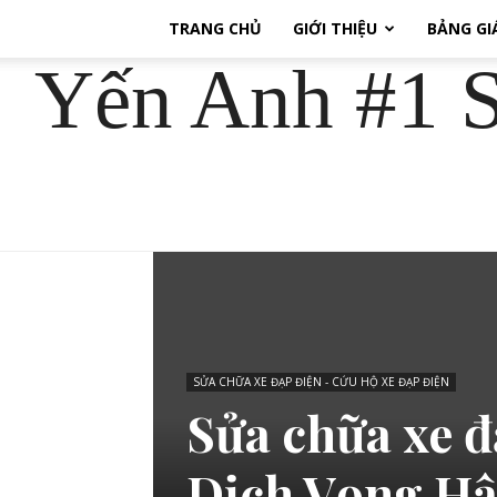
TRANG CHỦ
GIỚI THIỆU
BẢNG GI
Yến Anh #1 S
SỬA CHỮA XE ĐẠP ĐIỆN - CỨU HỘ XE ĐẠP ĐIỆN
Sửa chữa xe đ
Dịch Vọng Hậ