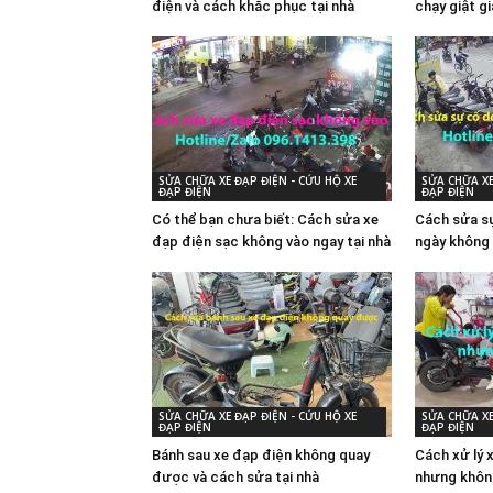
điện và cách khắc phục tại nhà
chạy giật g
SỬA CHỮA XE ĐẠP ĐIỆN - CỨU HỘ XE
SỬA CHỮA XE
ĐẠP ĐIỆN
ĐẠP ĐIỆN
Có thể bạn chưa biết: Cách sửa xe
Cách sửa sự
đạp điện sạc không vào ngay tại nhà
ngày không 
SỬA CHỮA XE ĐẠP ĐIỆN - CỨU HỘ XE
SỬA CHỮA XE
ĐẠP ĐIỆN
ĐẠP ĐIỆN
Bánh sau xe đạp điện không quay
Cách xử lý 
được và cách sửa tại nhà
nhưng khôn