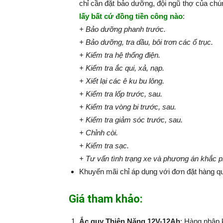
chỉ cần đặt bảo dưỡng, đội ngũ thợ của chú
lấy bất cứ đồng tiền công nào
:​​​​​
+ Bảo dưỡng phanh trước.
+ Bảo dưỡng, tra dầu, bôi trơn các ổ trục.
+ Kiểm tra hệ thống điện.
+ Kiểm tra ắc qui, xả, nạp.
+ Xiết lại các ê ku bu lông.
+ Kiểm tra lốp trước, sau.
+ Kiểm tra vòng bi trước, sau.
+ Kiểm tra giảm sóc trước, sau.
+ Chỉnh còi.
+ Kiểm tra sạc.
+ Tư vấn tình trạng xe và phương án khắc 
Khuyến mãi chỉ áp dụng với đơn đặt hàng qu
Giá tham khảo:
Ắc quy Thiên Năng 12V-12Ah
: Hàng nhập 