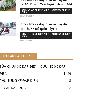
tại Bùi Xương Trạch quận Hoàng Mai
SỬA CHỮA XE ĐẠP ĐIỆN - CỨU HỘ XE ĐẠP
ĐIỆN
08/08/2017
Sửa chữa xe đạp điện xe máy điện
tại Thụy Khuê quận Tây Hồ
SỬA CHỮA XE ĐẠP ĐIỆN - CỨU HỘ XE ĐẠP
ĐIỆN
02/08/2017
POPULAR CATEGORIES
SỬA CHỮA XE ĐẠP ĐIỆN - CỨU HỘ XE ĐẠP
ĐIỆN
1149
PHỤ TÙNG XE ĐẠP ĐIỆN
18
PIN XE ĐẠP ĐIỆN
2