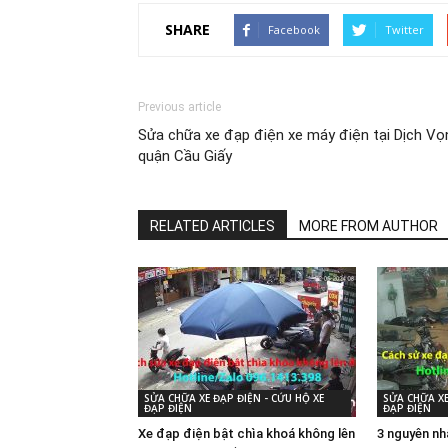
SHARE
Facebook
Twitter
Previous article
Sửa chữa xe đạp điện xe máy điện tại Dịch Vọ
quận Cầu Giấy
RELATED ARTICLES
MORE FROM AUTHOR
SỬA CHỮA XE ĐẠP ĐIỆN - CỨU HỘ XE
SỬA CHỮA XE
ĐẠP ĐIỆN
ĐẠP ĐIỆN
Xe đạp điện bật chìa khoá không lên
3 nguyên nh