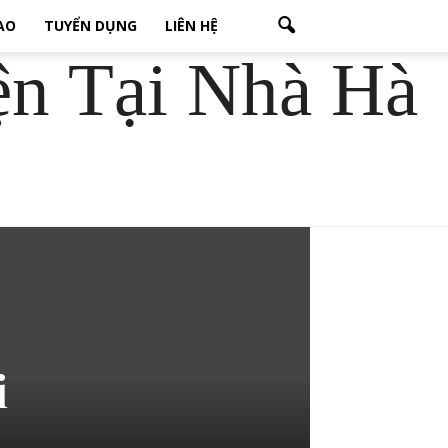
CAO
TUYỂN DỤNG
LIÊN HỆ
ện Tại Nhà Hà
i