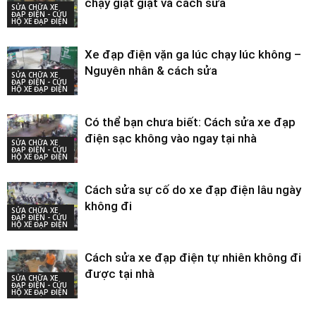
chạy giật giật và cách sửa
SỬA CHỮA XE
ĐẠP ĐIỆN - CỨU
HỘ XE ĐẠP ĐIỆN
Xe đạp điện vặn ga lúc chạy lúc không –
Nguyên nhân & cách sửa
SỬA CHỮA XE
ĐẠP ĐIỆN - CỨU
HỘ XE ĐẠP ĐIỆN
Có thể bạn chưa biết: Cách sửa xe đạp
điện sạc không vào ngay tại nhà
SỬA CHỮA XE
ĐẠP ĐIỆN - CỨU
HỘ XE ĐẠP ĐIỆN
Cách sửa sự cố do xe đạp điện lâu ngày
không đi
SỬA CHỮA XE
ĐẠP ĐIỆN - CỨU
HỘ XE ĐẠP ĐIỆN
Cách sửa xe đạp điện tự nhiên không đi
được tại nhà
SỬA CHỮA XE
ĐẠP ĐIỆN - CỨU
HỘ XE ĐẠP ĐIỆN