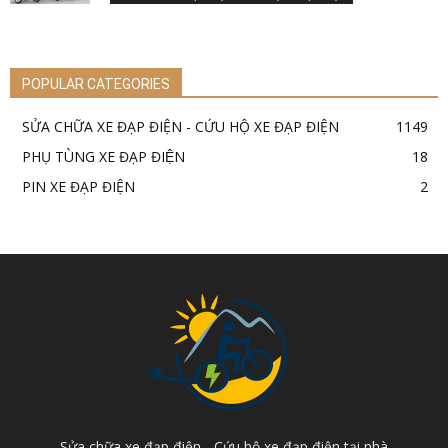
POPULAR CATEGORIES
SỬA CHỮA XE ĐẠP ĐIỆN - CỨU HỘ XE ĐẠP ĐIỆN
1149
PHỤ TÙNG XE ĐẠP ĐIỆN
18
PIN XE ĐẠP ĐIỆN
2
Sửa chữa xe đạp điện - Cứu hộ xe đạp điện tại nhà