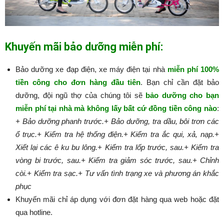
Khuyến mãi bảo dưỡng miễn phí:
Bảo dưỡng xe đạp điện, xe máy điện tại nhà
miễn phí 100%
tiền công cho đơn hàng đầu tiên
. Bạn chỉ cần đặt bảo
dưỡng, đội ngũ thợ của chúng tôi sẽ
bảo dưỡng cho bạn
miễn phí tại nhà mà không lấy bất cứ đồng tiền công nào
:​​​​​
+ Bảo dưỡng phanh trước.
+ Bảo dưỡng, tra dầu, bôi trơn các
ổ trục.
+ Kiểm tra hệ thống điện.
+ Kiểm tra ắc qui, xả, nạp.
+
Xiết lại các ê ku bu lông.
+ Kiểm tra lốp trước, sau.
+ Kiểm tra
vòng bi trước, sau.
+ Kiểm tra giảm sóc trước, sau.
+ Chỉnh
còi.
+ Kiểm tra sạc.
+ Tư vấn tình trạng xe và phương án khắc
phục
Khuyến mãi chỉ áp dụng với đơn đặt hàng qua web hoặc đặt
qua hotline.