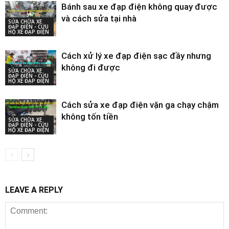
Bánh sau xe đạp điện không quay được
và cách sửa tại nhà
SỬA CHỮA XE
ĐẠP ĐIỆN - CỨU
HỘ XE ĐẠP ĐIỆN
Cách xử lý xe đạp điện sạc đầy nhưng
không đi được
SỬA CHỮA XE
ĐẠP ĐIỆN - CỨU
HỘ XE ĐẠP ĐIỆN
Cách sửa xe đạp điện vặn ga chạy chậm
không tốn tiền
SỬA CHỮA XE
ĐẠP ĐIỆN - CỨU
HỘ XE ĐẠP ĐIỆN
LEAVE A REPLY