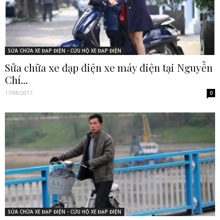
SỬA CHỮA XE ĐẠP ĐIỆN - CỨU HỘ XE ĐẠP ĐIỆN
Sửa chữa xe đạp điện xe máy điện tại Nguyễn
Chí...
17/08/2017
0
SỬA CHỮA XE ĐẠP ĐIỆN - CỨU HỘ XE ĐẠP ĐIỆN