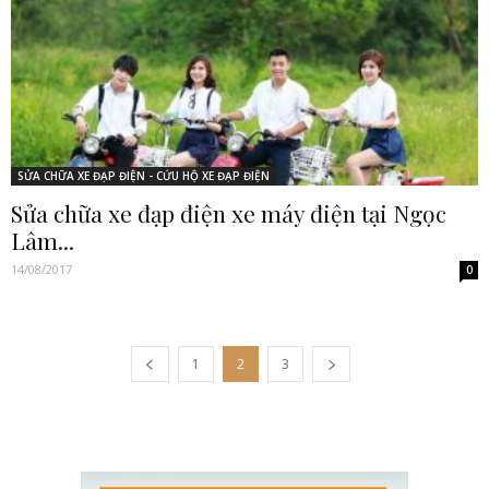
SỬA CHỮA XE ĐẠP ĐIỆN - CỨU HỘ XE ĐẠP ĐIỆN
Sửa chữa xe đạp điện xe máy điện tại Ngọc
Lâm...
14/08/2017
0
1
2
3