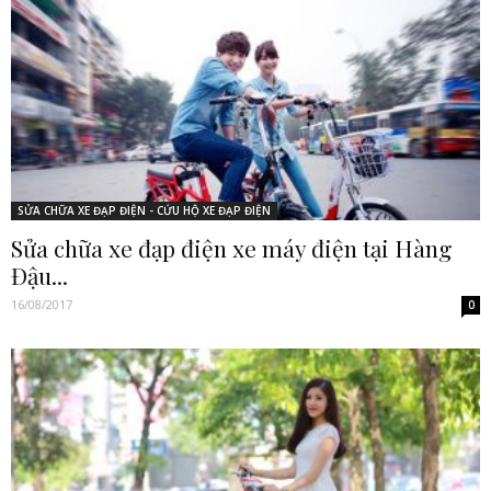
SỬA CHỮA XE ĐẠP ĐIỆN - CỨU HỘ XE ĐẠP ĐIỆN
Sửa chữa xe đạp điện xe máy điện tại Hàng
Đậu...
16/08/2017
0