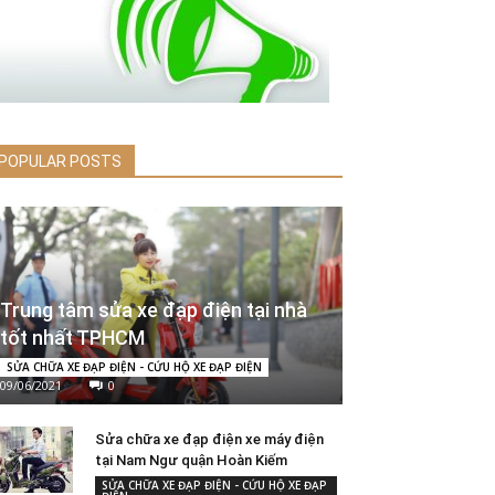
POPULAR POSTS
Trung tâm sửa xe đạp điện tại nhà
tốt nhất TPHCM
SỬA CHỮA XE ĐẠP ĐIỆN - CỨU HỘ XE ĐẠP ĐIỆN
09/06/2021
0
Sửa chữa xe đạp điện xe máy điện
tại Nam Ngư quận Hoàn Kiếm
SỬA CHỮA XE ĐẠP ĐIỆN - CỨU HỘ XE ĐẠP