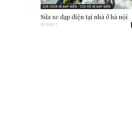
SỬA CHỮA XE ĐẠP ĐIỆN - CỨU HỘ XE ĐẠP ĐIỆN
Sửa xe đạp điện tại nhà ở hà nội
28/10/2017