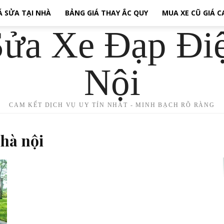
Á SỬA TẠI NHÀ
BẢNG GIÁ THAY ẮC QUY
MUA XE CŨ GIÁ 
ửa Xe Đạp Đi
Nội
CAM KẾT DỊCH VỤ UY TÍN NHẤT - MINH BẠCH RÕ RÀNG
 hà nội