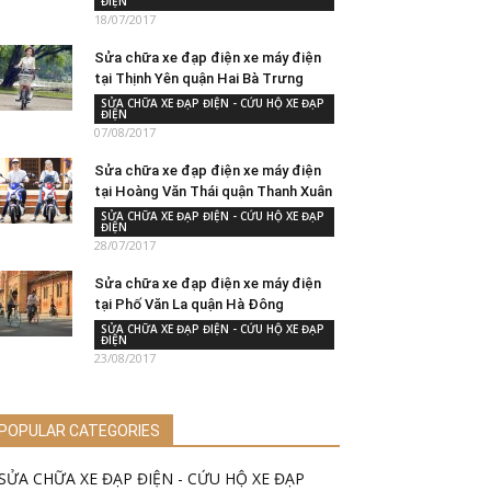
ĐIỆN
18/07/2017
Sửa chữa xe đạp điện xe máy điện
tại Thịnh Yên quận Hai Bà Trưng
SỬA CHỮA XE ĐẠP ĐIỆN - CỨU HỘ XE ĐẠP
ĐIỆN
07/08/2017
Sửa chữa xe đạp điện xe máy điện
tại Hoàng Văn Thái quận Thanh Xuân
SỬA CHỮA XE ĐẠP ĐIỆN - CỨU HỘ XE ĐẠP
ĐIỆN
28/07/2017
Sửa chữa xe đạp điện xe máy điện
tại Phố Văn La quận Hà Đông
SỬA CHỮA XE ĐẠP ĐIỆN - CỨU HỘ XE ĐẠP
ĐIỆN
23/08/2017
POPULAR CATEGORIES
SỬA CHỮA XE ĐẠP ĐIỆN - CỨU HỘ XE ĐẠP