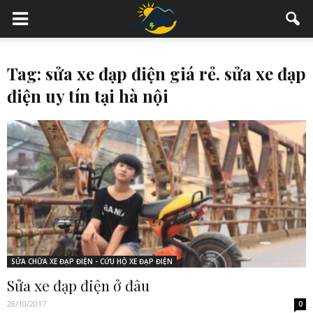
Tag: sửa xe đạp điện giá rẻ. sửa xe đạp
điện uy tín tại hà nội
SỬA CHỮA XE ĐẠP ĐIỆN - CỨU HỘ XE ĐẠP ĐIỆN
Sửa xe đạp điện ở đâu
28/10/2017
0