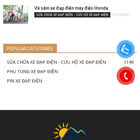
Vá săm xe đạp điện máy điện Honda
01/11/2017
SỬA CHỮA XE ĐẠP ĐIỆN - CỨU HỘ XE ĐẠP ĐIỆN
POPULAR CATEGORIES
SỬA CHỮA XE ĐẠP ĐIỆN - CỨU HỘ XE ĐẠP ĐIỆN
1149
PHỤ TÙNG XE ĐẠP ĐIỆN
18
PIN XE ĐẠP ĐIỆN
2